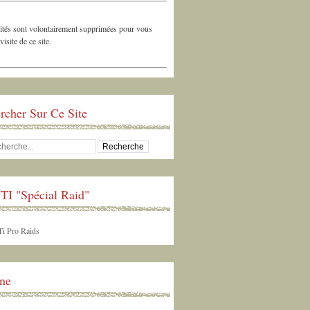
ités sont volontairement supprimées pour vous
 visite de ce site.
rcher Sur Ce Site
TI "Spécial Raid"
ne