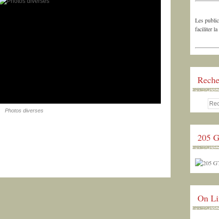
Les public
faciliter la
Reche
Photos diverses
205 G
On Li