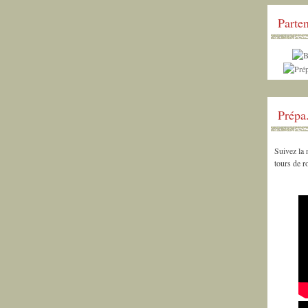
Parten
Prépa
Suivez la
tours de 