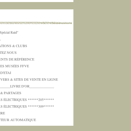
Spécial Raid"
L
ATIONS & CLUBS
TEZ NOUS
NTS DE RÉFÉRENCE
DES MUSÉES FFVE
 D'ETAI
IVERS & SITES DE VENTE EN LIGNE
_______LIVRE D'OR______________
 & PARTAGES
 ÉLECTRIQUES ******205******
 ÉLECTRIQUES ******309******
IRE
TEUR AUTOMATIQUE