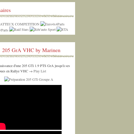
aires
. 205 GrA VHC by Marinen
 naissance d'une 205 GTi 1.9 PTS GrA jusqu'à ses
roues en Rallye VHC →
Play List