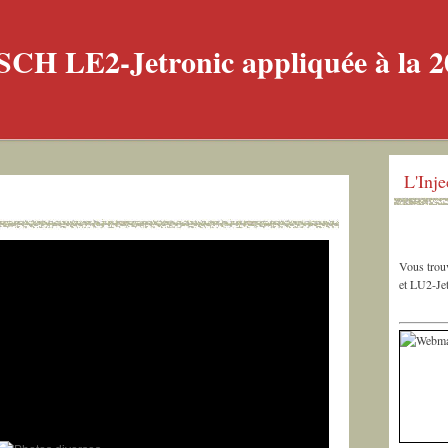
L'Inj
Vous trouv
et LU2-Jet