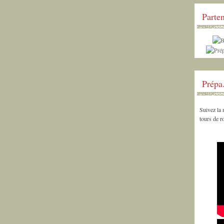
Parten
Prépa
Suivez la
tours de 