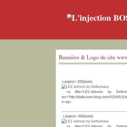
Bannière & Logo du site ww
Largeur= 300pixels
<a title="LE2-Jetronic by Dethomaso
src="http://idata.over-blog.com/4/23/45/1
/></a>
Largeur= 400pixels
<a title="LE2-Jetronic by Dethomaso