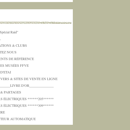
Spécial Raid"
L
ATIONS & CLUBS
TEZ NOUS
NTS DE RÉFÉRENCE
DES MUSÉES FFVE
 D'ETAI
IVERS & SITES DE VENTE EN LIGNE
_______LIVRE D'OR______________
 & PARTAGES
 ÉLECTRIQUES ******205******
 ÉLECTRIQUES ******309******
IRE
TEUR AUTOMATIQUE