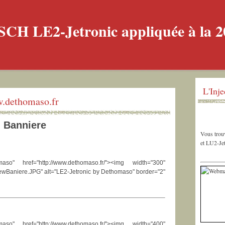
L'Inj
w.dethomaso.fr
Banniere
Vous trouv
et LU2-Jet
" href="http://www.dethomaso.fr/"><img width="300"
1/ewBaniere.JPG" alt="LE2-Jetronic by Dethomaso" border="2"
" href="http://www.dethomaso.fr/"><img width="400"