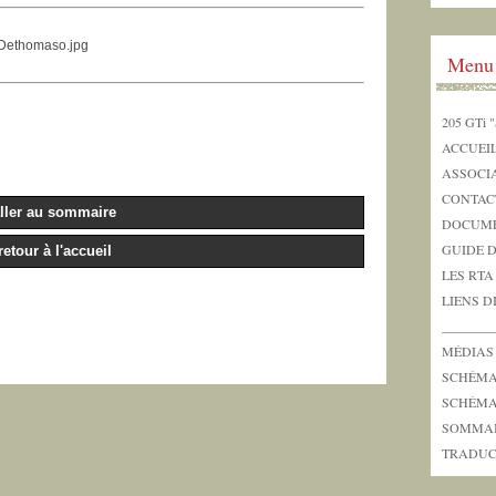
goDethomaso.jpg
Menu
205 GTi "
ACCUEI
ASSOCI
CONTAC
ller au sommaire
DOCUME
GUIDE 
retour à l'accueil
LES RTA
LIENS D
_______
MÉDIAS
SCHÉMAS
SCHÉMAS
SOMMA
TRADUC