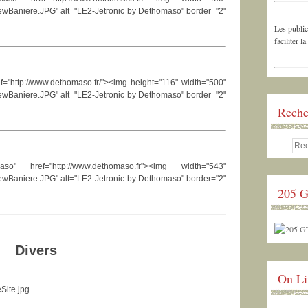
1/ewBaniere.JPG" alt="LE2-Jetronic by Dethomaso" border="2"
Les public
faciliter la
f="http://www.dethomaso.fr/"><img height="116" width="500"
1/ewBaniere.JPG" alt="LE2-Jetronic by Dethomaso" border="2"
Reche
o" href="http://www.dethomaso.fr"><img width="543"
1/ewBaniere.JPG" alt="LE2-Jetronic by Dethomaso" border="2"
205 G
Divers
On Li
eSite.jpg