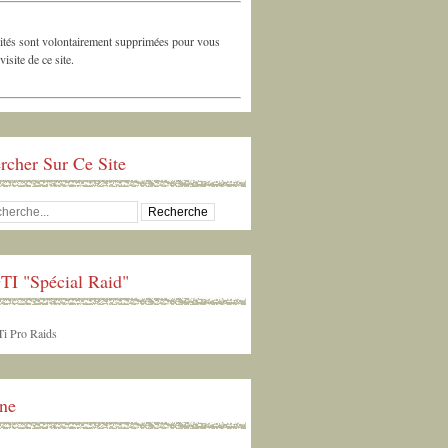
ités sont volontairement supprimées pour vous
 visite de ce site.
rcher Sur Ce Site
TI "Spécial Raid"
ne