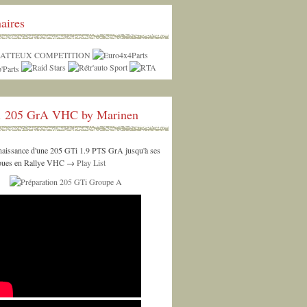
aires
. 205 GrA VHC by Marinen
 naissance d'une 205 GTi 1.9 PTS GrA jusqu'à ses
roues en Rallye VHC →
Play List