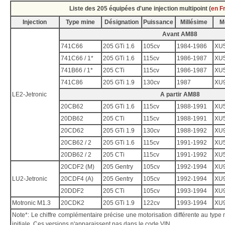
Liste des 205 équipées d'une injection multipoint (
en F
Injection
Type mine
Désignation
Puissance
Millésime
M
Avant AM88
741C66
205 GTi 1.6
105cv
1984-1986
XU
741C66 / 1*
205 GTi 1.6
115cv
1986-1987
XU
741B66 / 1*
205 CTi
115cv
1986-1987
XU
741C86
205 GTi 1.9
130cv
1987
XU
LE2-Jetronic
A partir AM88
20CB62
205 GTi 1.6
115cv
1988-1991
XU
20DB62
205 CTi
115cv
1988-1991
XU
20CD62
205 GTi 1.9
130cv
1988-1992
XU
20CB62 / 2
205 GTi 1.6
115cv
1991-1992
XU
20DB62 / 2
205 CTi
115cv
1991-1992
XU
20CDF2 (M)
205 Gentry
105cv
1992-1994
XU
LU2-Jetronic
20CDF4 (A)
205 Gentry
105cv
1992-1994
XU
20DDF2
205 CTi
105cv
1993-1994
XU
Motronic M1.3
20CDK2
205 GTi 1.9
122cv
1993-1994
XU
Note*: Le chiffre complémentaire précise une motorisation différente au type 
initiale. Ces versions n'apparaissent pas dans le code VIN.