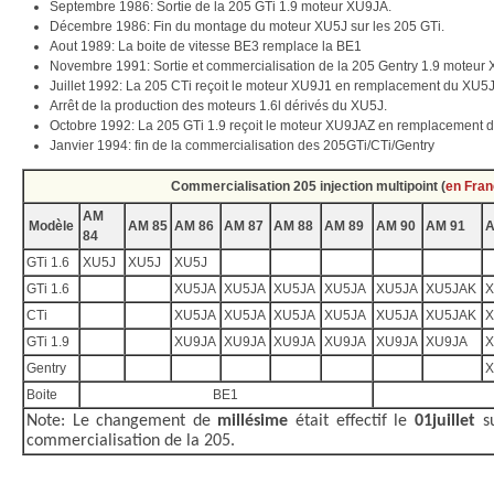
Septembre 1986: Sortie de la 205 GTi 1.9 moteur XU9JA.
Décembre 1986: Fin du montage du moteur XU5J sur les 205 GTi.
Aout 1989: La boite de vitesse BE3 remplace la BE1
Novembre 1991: Sortie et commercialisation de la 205 Gentry 1.9 moteur
Juillet 1992: La 205 CTi reçoit le moteur XU9J1 en remplacement du XU5
Arrêt de la production des moteurs 1.6l dérivés du XU5J.
Octobre 1992: La 205 GTi 1.9 reçoit le moteur XU9JAZ en remplacement 
Janvier 1994: fin de la commercialisation des 205GTi/CTi/Gentry
Commercialisation 205 injection multipoint (
en Fra
AM
Modèle
AM 85
AM 86
AM 87
AM 88
AM 89
AM 90
AM 91
A
84
GTi 1.6
XU5J
XU5J
XU5J
GTi 1.6
XU5JA
XU5JA
XU5JA
XU5JA
XU5JA
XU5JAK
X
CTi
XU5JA
XU5JA
XU5JA
XU5JA
XU5JA
XU5JAK
X
GTi 1.9
XU9JA
XU9JA
XU9JA
XU9JA
XU9JA
XU9JA
X
Gentry
X
Boite
BE1
Note: Le changement de
millésime
était effectif le
01juillet
su
commercialisation de la 205.