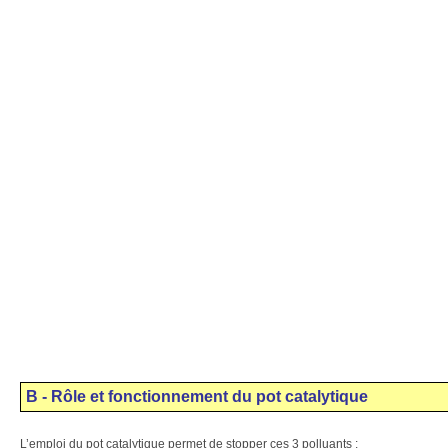
B - Rôle et fonctionnement du pot catalytique
L’emploi du pot catalytique permet de stopper ces 3 polluants :