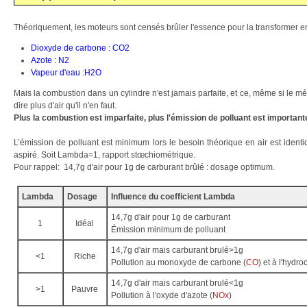
Théoriquement, les moteurs sont censés brûler l'essence pour la transformer e
Dioxyde de carbone : CO2
Azote : N2
Vapeur d'eau :H2O
Mais la combustion dans un cylindre n'est jamais parfaite, et ce, même si le mé
dire plus d'air qu'il n'en faut.
Plus la combustion est imparfaite, plus l'émission de polluant est important
L’émission de polluant est minimum lors le besoin théorique en air est identi
aspiré. Soit Lambda=1, rapport stœchiométrique.
Pour rappel: 14,7g d'air pour 1g de carburant brûlé : dosage optimum.
Lambda
Dosage
Influence du coefficient Lambda
14,7g d'air pour 1g de carburant
1
Idéal
Émission minimum de polluant
14,7g d'air mais carburant brulé>1g
<1
Riche
Pollution au monoxyde de carbone (
CO
) et à l'hydro
14,7g d'air mais carburant brulé<1g
>1
Pauvre
Pollution à l'oxyde d'azote (
NOx
)