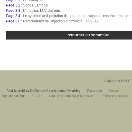
Page 3.1 :
Pot catalytique
Page 3.2 :
Sonde Lambda
Page 3.3 :
L'injection LU2-Jetronic
Page 3.4 :
Le système anti-pollution d'aspiration de vapeur d'essence réservoir
Page 3.6 :
Particularités de l'injection Motronic du XU9JAZ
retourner au sommaire
L'injection LE2/LU2
Voir le profil de
DeThomasO
sur le portail Overblog
Top articles
Contact
Signaler un abus
C.G.U.
Cookies et données personnelles
Préférences cookies