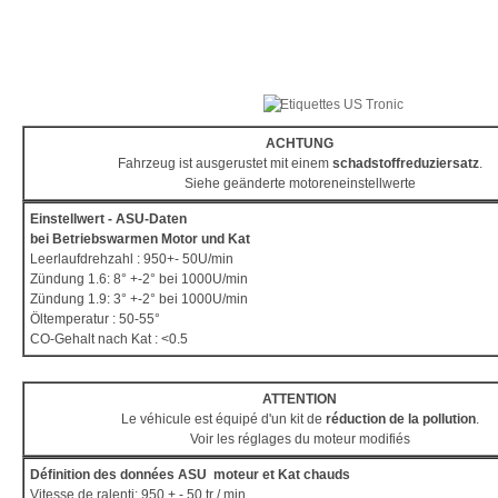
ACHTUNG
Fahrzeug ist ausgerustet mit einem
schadstoffreduziersatz
.
Siehe geänderte motoreneinstellwerte
Einstellwert - ASU-Daten
bei Betriebswarmen Motor und Kat
Leerlaufdrehzahl : 950+- 50U/min
Zündung 1.6: 8° +-2° bei 1000U/min
Zündung 1.9: 3° +-2° bei 1000U/min
Öltemperatur : 50-55°
CO-Gehalt nach Kat : <0.5
ATTENTION
Le véhicule est équipé d'un kit de
réduction de la pollution
.
Voir les réglages du moteur modifiés
Définition des données ASU moteur et Kat chauds
Vitesse de ralenti: 950 + - 50 tr / min