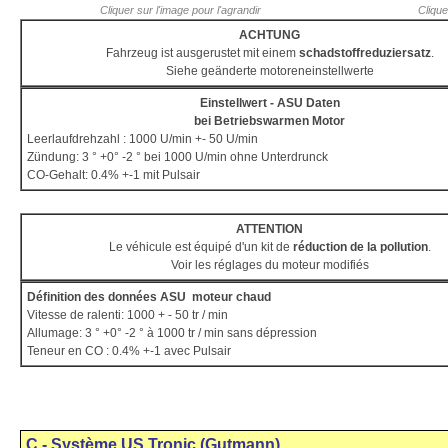
Cliquer sur l'image pour l'agrandir
Clique
ACHTUNG
Fahrzeug ist ausgerustet mit einem
schadstoffreduziersatz
.
Siehe geänderte motoreneinstellwerte
Einstellwert - ASU Daten
bei Betriebswarmen Motor
Leerlaufdrehzahl : 1000 U/min +- 50 U/min
Zündung: 3 ° +0° -2 ° bei 1000 U/min ohne Unterdrunck
CO-Gehalt: 0.4% +-1 mit Pulsair
ATTENTION
Le véhicule est équipé d'un kit de
réduction de la pollution
.
Voir les réglages du moteur modifiés
Définition des données ASU moteur chaud
Vitesse de ralenti: 1000 + - 50 tr / min
Allumage: 3 ° +0° -2 ° à 1000 tr / min sans dépression
Teneur en CO : 0.4% +-1 avec Pulsair
C - Système US Tronic (Gutmann)