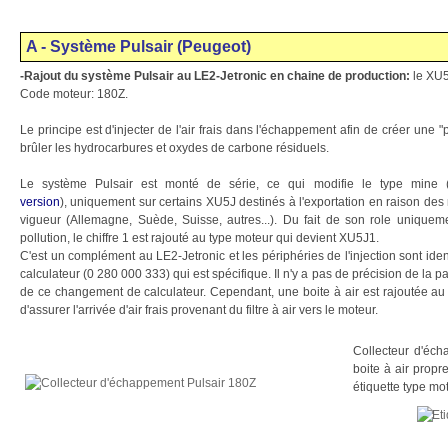
A - Système Pulsair (Peugeot)
-Rajout du système Pulsair au LE2-Jetronic
en chaine de production:
le XU5
Code moteur: 180Z.
Le principe est d'injecter de l'air frais dans l'échappement afin de créer une "
brûler les hydrocarbures et oxydes de carbone résiduels.
Le système Pulsair est monté de série, ce qui modifie le type mine 
version
), uniquement sur certains XU5J destinés à l'exportation en raison des
vigueur (Allemagne, Suède, Suisse, autres...). Du fait de son role uniquem
pollution, le chiffre 1 est rajouté au type moteur qui devient XU5J1.
C'est un complément au LE2-Jetronic et les périphéries de l'injection sont ident
calculateur (0 280 000 333) qui est spécifique. Il n'y a pas de précision de la p
de ce changement de calculateur. Cependant, une boite à air est rajoutée au s
d'assurer l'arrivée d'air frais provenant du filtre à air vers le moteur.
Collecteur d'éc
boite à air propr
étiquette type mo