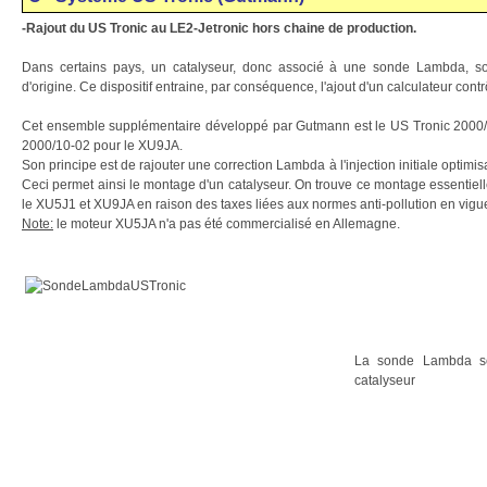
-Rajout du U
S Tronic au LE2-Jetronic hors chaine de production.
Dans certains pays, un catalyseur, donc associé à une sonde Lambda, sont
d'origine. Ce dispositif entraine, par conséquence, l'ajout d'un calculateur contr
Cet ensemble supplémentaire développé par Gutmann est le US Tronic 2000/
2000/10-02 pour le XU9JA.
Son principe est de rajouter une correction Lambda à l'injection initiale optimi
Ceci permet ainsi le montage d'un catalyseur. On trouve ce montage essentie
le XU5J1 et XU9JA en raison des taxes liées aux normes anti-pollution en vigu
Note:
le moteur XU5JA n'a pas été commercialisé en Allemagne.
La sonde Lambda s
catalyseur