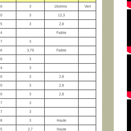
50
3
16ohms
Vert
20
3
12,3
95
3
2,8
84
Faible
37
3
36
3,79
Faible
98
3
84
3
00
3
2,8
90
3
2,8
90
3
2,8
97
3
97
3
98
3
Haute
15
2,7
Haute