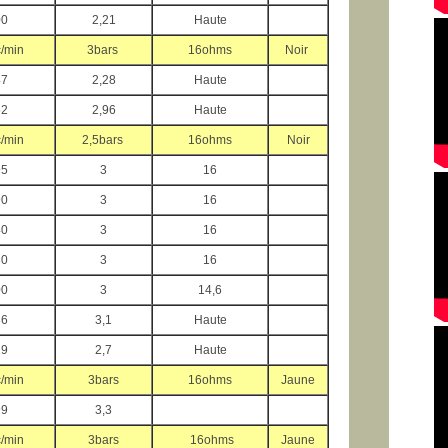
00
2,21
Haute
/min
3bars
16ohms
Noir
47
2,28
Haute
52
2,96
Haute
/min
2,5bars
16ohms
Noir
95
3
16
90
3
16
40
3
16
30
3
16
00
3
14,6
36
3,1
Haute
29
2,7
Haute
/min
3bars
16ohms
Jaune
99
3,3
/min
3bars
16ohms
Jaune