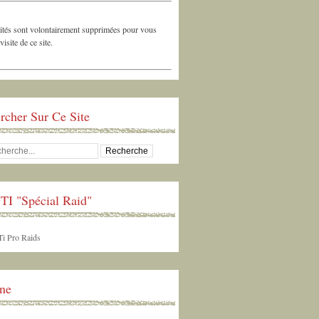
ités sont volontairement supprimées pour vous
 visite de ce site.
rcher Sur Ce Site
TI "Spécial Raid"
ne