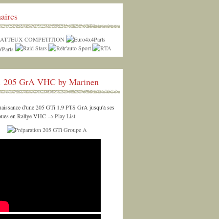
aires
. 205 GrA VHC by Marinen
 naissance d'une 205 GTi 1.9 PTS GrA jusqu'à ses
roues en Rallye VHC →
Play List