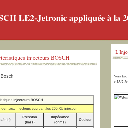
L'Inj
téristiques injecteurs BOSCH
s Bosch
Vous trouv
et LU2-Jet
istiques Injecteurs BOSCH
dent aux injecteurs équipant les 205 XU injection.
Pression
Impédance
cc/min)
Couleur
(bars)
(ohms)