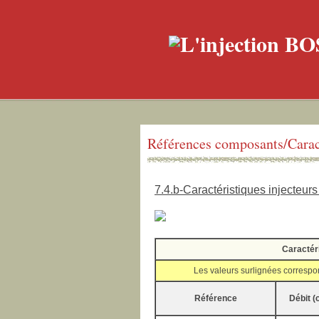
Références composants/Carac
7.4.b-Caractéristiques injecteur
Caractér
Les valeurs surlignées correspon
Référence
Débit (