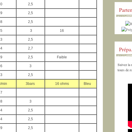
70
2,5
Parten
69
2,5
08
2,5
45
3
16
33
2,5
Prépa
44
2,7
69
2,5
Faible
Suivez la
76
3
tours de 
33
2,5
/min
3bars
16 ohms
Bleu
47
88
3
14
2,5
14
2,5
69
2,5