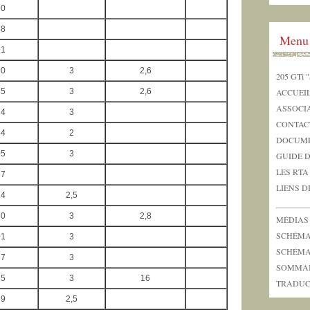
90
78
Menu
91
90
3
2,6
205 GTi "
85
3
2,6
ACCUEI
ASSOCI
34
3
CONTAC
44
2
DOCUME
05
3
GUIDE 
LES RTA
37
LIENS D
14
2,5
_______
30
3
2,8
MÉDIAS
SCHÉMAS
01
3
SCHÉMAS
37
3
SOMMA
85
3
16
TRADUC
69
2,5