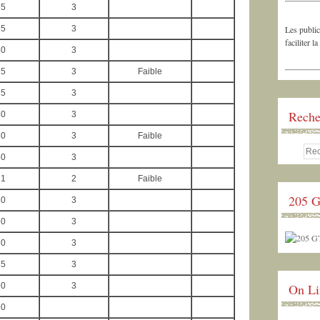
65
3
65
3
Les public
faciliter la
80
3
65
3
Faible
65
3
Reche
80
3
80
3
Faible
80
3
21
2
Faible
205 G
80
3
80
3
80
3
85
3
90
3
On Li
90