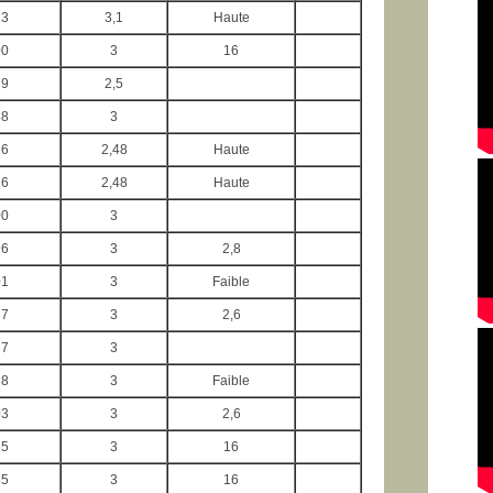
13
3,1
Haute
00
3
16
69
2,5
48
3
26
2,48
Haute
26
2,48
Haute
00
3
96
3
2,8
01
3
Faible
37
3
2,6
37
3
38
3
Faible
03
3
2,6
65
3
16
65
3
16