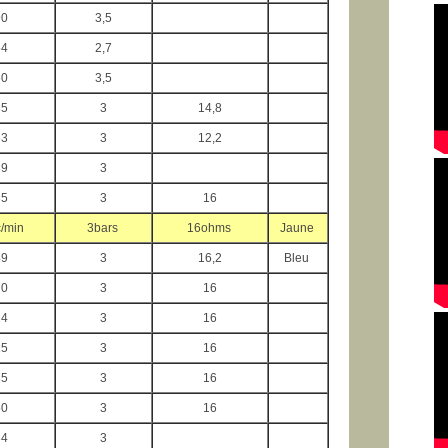
90
3,5
64
2,7
50
3,5
85
3
14,8
63
3
12,2
89
3
35
3
16
/min
3bars
16ohms
Jaune
49
3
16,2
Bleu
70
3
16
14
3
16
15
3
16
85
3
16
50
3
16
34
3