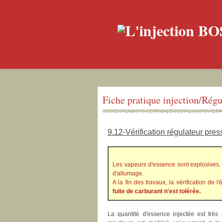
Fiche pratique injection/Régu
9.12-Vérification régulateur pres
Les vapeurs d'essence sont explosives. 
d'allumage.
A la fin des travaux, la vérification de
fuite de carburant n'est tolérée.
La quantité d'essence injectée est très