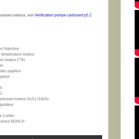
vaises valeurs, voir
Vérification pompe carburant p5.2
 l'injection
 température moteur
ure moteur CTN
nel
tier papillon
apillon
t
FG
arburant moteur XU5J (180A)
gulateur
e Cartier
'allumeur BOSCH