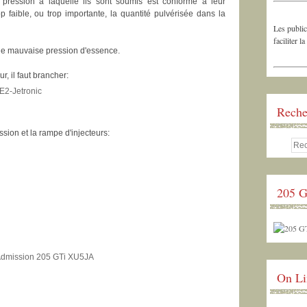
a pression à laquelle ils sont soumis est conforme à leur
 faible, ou trop importante, la quantité pulvérisée dans la
Les public
faciliter la
ne mauvaise pression d'essence.
r, il faut brancher:
Reche
ssion et la rampe d'injecteurs:
205 G
On Li