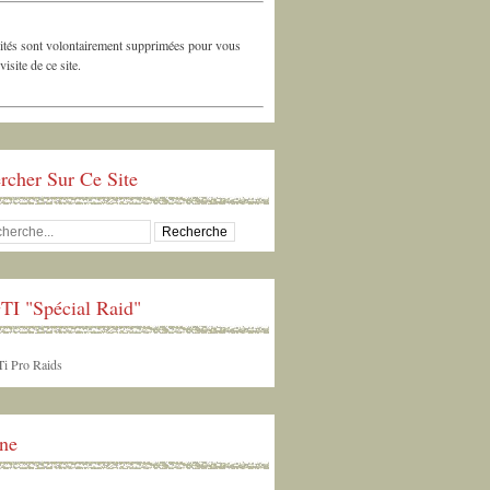
ités sont volontairement supprimées pour vous
 visite de ce site.
rcher Sur Ce Site
TI "Spécial Raid"
ne