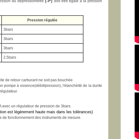
(-P)
ression du dépressiomètre
doit être égale à la pression
Pression régulée
3bars
3bars
3bars
2,5bars
urite de retour carburant ne soit pas bouchée.
sion pompe à essence(débit/pression), l'étanchéité de la durite
régulateur.
 avec un régulateur de pression de 3bars.
ation est légèrement haute mais dans les tolérances)
es de fonctionnement des instruments de mesure.