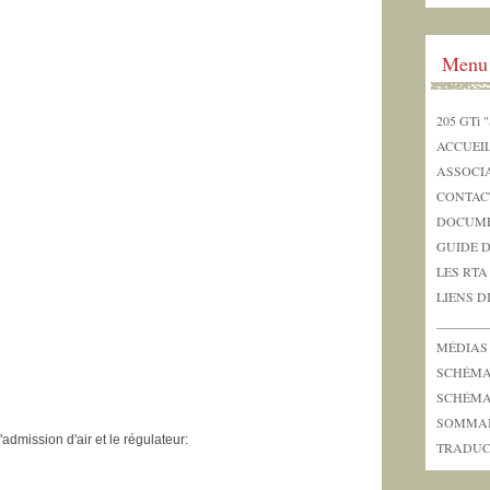
Menu
205 GTi "
ACCUEI
ASSOCI
CONTAC
DOCUME
GUIDE 
LES RTA
LIENS D
_______
MÉDIAS
SCHÉMAS
SCHÉMAS
SOMMA
admission d'air et le régulateur:
TRADUC