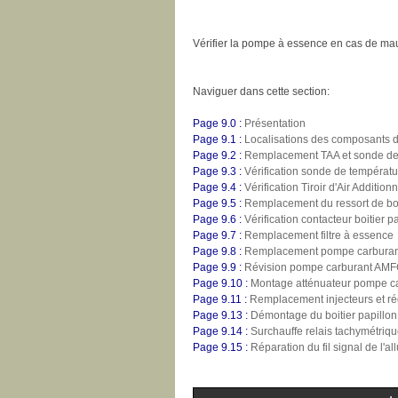
Vérifier la pompe à essence en cas de mau
Naviguer dans cette section:
Page 9.0 :
Présentation
Page 9.1 :
Localisations des composants de
Page 9.2 :
Remplacement TAA et sonde de
Page 9.3 :
Vérification sonde de températ
Page 9.4 :
Vérification Tiroir d'Air Addition
Page 9.5 :
Remplacement du ressort de boi
Page 9.6 :
Vérification contacteur boitier p
Page 9.7 :
Remplacement filtre à essence
Page 9.8 :
Remplacement pompe carburan
Page 9.9 :
Révision pompe carburant AM
Page 9.10 :
Montage atténuateur pompe c
Page 9.11 :
Remplacement injecteurs et ré
Page 9.13 :
Démontage du boitier papillon
Page 9.14 :
Surchauffe relais tachymétriqu
Page 9.15 :
Réparation du fil signal de l