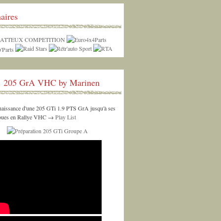
aires
. 205 GrA VHC by Marinen
 naissance d'une 205 GTi 1.9 PTS GrA jusqu'à ses
roues en Rallye VHC →
Play List