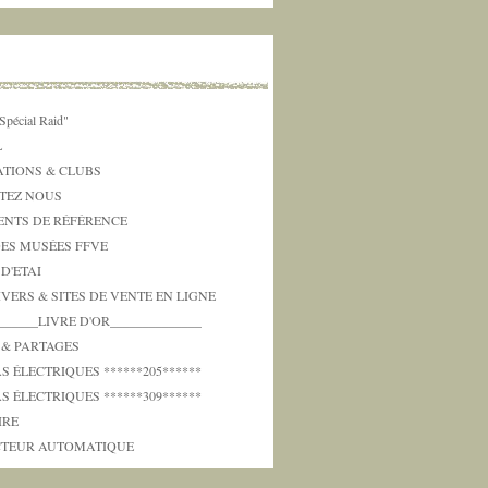
Spécial Raid"
L
ATIONS & CLUBS
TEZ NOUS
NTS DE RÉFÉRENCE
DES MUSÉES FFVE
 D'ETAI
IVERS & SITES DE VENTE EN LIGNE
_______LIVRE D'OR______________
 & PARTAGES
 ÉLECTRIQUES ******205******
 ÉLECTRIQUES ******309******
IRE
TEUR AUTOMATIQUE