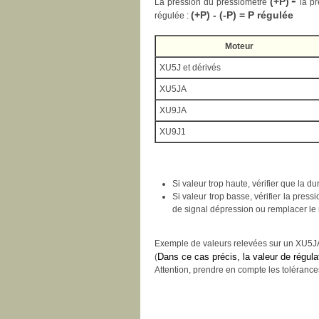
-
(+P)
La pression du pressiomètre
la p
(+P) - (-P) = P régulée
régulée :
Moteur
XU5J et dérivés
XU5JA
XU9JA
XU9J1
Si valeur trop haute, vérifier que la d
Si valeur trop basse, vérifier la pres
de signal dépression ou remplacer le 
Exemple de valeurs relevées sur un XU5JA
Dans ce cas précis, la valeur de régul
(
Attention, prendre en compte les toléranc