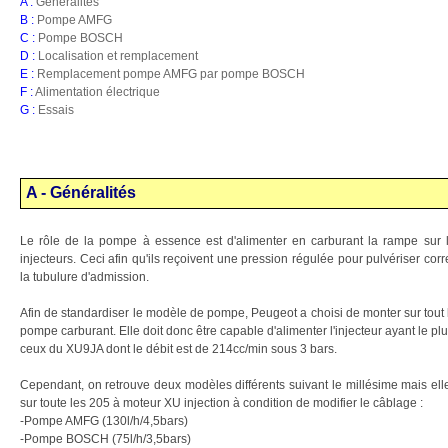
A :
Généralités
B :
Pompe AMFG
C :
Pompe BOSCH
D :
Localisation et remplacement
E :
Remplacement pompe AMFG par pompe BOSCH
F :
Alimentation électrique
G :
Essais
A - Généralités
Le rôle de la pompe à essence est d'alimenter en carburant la rampe sur l
injecteurs. Ceci afin qu'ils reçoivent une pression régulée pour pulvériser co
la tubulure d'admission.
Afin de standardiser le modèle de pompe, Peugeot a choisi de monter sur tout
pompe carburant. Elle doit donc être capable d'alimenter l'injecteur ayant le p
ceux du XU9JA dont le débit est de 214cc/min sous 3 bars.
Cependant, on retrouve deux modèles différents suivant le millésime mais el
sur toute les 205 à moteur XU injection à condition de modifier le câblage :
-Pompe AMFG (130l/h/4,5bars)
-Pompe BOSCH (75l/h/3,5bars)