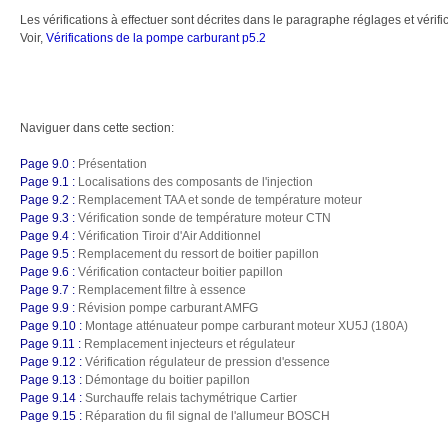
Les vérifications à effectuer sont décrites dans le paragraphe réglages et vérifi
Voir,
Vérifications de la pompe carburant p5.2
Naviguer dans cette section:
Page 9.0 :
Présentation
Page 9.1 :
Localisations des composants de l'injection
Page 9.2 :
Remplacement TAA et sonde de température moteur
Page 9.3 :
Vérification sonde de température moteur CTN
Page 9.4 :
Vérification Tiroir d'Air Additionnel
Page 9.5 :
Remplacement du ressort de boitier papillon
Page 9.6 :
Vérification contacteur boitier papillon
Page 9.7 :
Remplacement filtre à essence
Page 9.9 :
Révision pompe carburant AMFG
Page 9.10 :
Montage atténuateur pompe carburant moteur XU5J (180A)
Page 9.11 :
Remplacement injecteurs et régulateur
Page 9.12 :
Vérification régulateur de pression d'essence
Page 9.13 :
Démontage du boitier papillon
Page 9.14 :
Surchauffe relais tachymétrique Cartier
Page 9.15 :
Réparation du fil signal de l'allumeur BOSCH