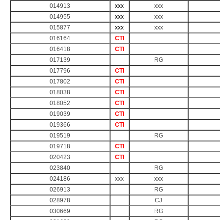
014913
xxx
xxx
014955
xxx
xxx
015877
xxx
xxx
016164
CTI
016418
CTI
017139
RG
017796
CTI
017802
CTI
018038
CTI
018052
CTI
019039
CTI
019366
CTI
019519
RG
019718
CTI
020423
CTI
023840
RG
024186
xxx
xxx
026913
RG
028978
CJ
030669
RG