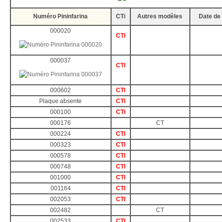
Numéro Pininfarina
CTi
Autres modèles
Date de 
000020
CTI
000037
CTI
000602
CTI
Plaque absente
CTI
000100
CTI
000176
CT
000224
CTI
000323
CTI
000578
CTI
000748
CTI
001000
CTI
001164
CTI
002053
CTI
002482
CT
002533
CTI