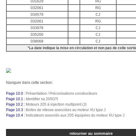
031629
RG
032061
RG
034579
CJ
032061
RG
033978
CJ
035200
CJ
038068
CJ
*La date indique la mise en circulation et non pas de celle sort
Naviguer dans cette section:
Page 10.0 :
Présentation / Préconisations constructeurs
Page 10.1 :
Identifier sa 205GTI
Page 10.2 :
Moteurs 205 à injection multipoint (J)
Page 10.3 :
Boites de vitesse associées au moteur XU type J
Page 10.4 :
Indicateurs associés aux 205 équipées du moteur XU type J
retourner au sommaire