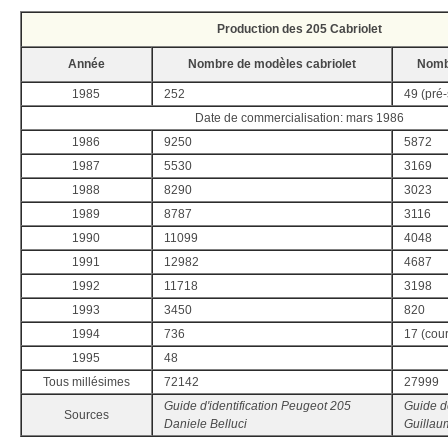
Production des 205 Cabriolet
Année
Nombre de modèles cabriolet
Nomb
1985
252
49 (pré-s
Date de commercialisation: mars 1986
1986
9250
5872
1987
5530
3169
1988
8290
3023
1989
8787
3116
1990
11099
4048
1991
12982
4687
1992
11718
3198
1993
3450
820
1994
736
17 (coura
1995
48
Tous millésimes
72142
27999
Guide d'identification Peugeot 205
Guide de
Sources
Daniele Belluci
Guillau