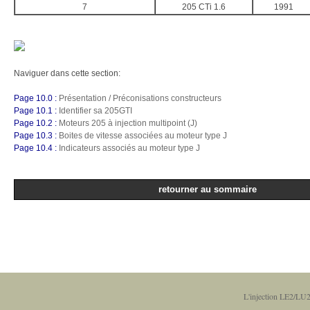
7
205 CTi 1.6
1991
Naviguer dans cette section:
Page 10.0 :
Présentation / Préconisations constructeurs
Page 10.1 :
Identifier sa 205GTI
Page 10.2 :
Moteurs 205 à injection multipoint (J)
Page 10.3 :
Boites de vitesse associées au moteur type J
Page 10.4 :
Indicateurs associés au moteur type J
retourner au sommaire
L'injection LE2/LU2