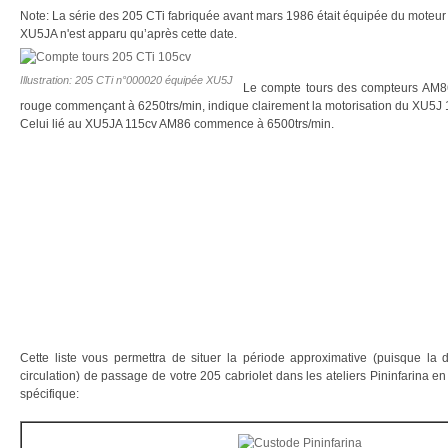
Note: La série des 205 CTi fabriquée avant mars 1986 était équipée du moteu
XU5JA n'est apparu qu’après cette date.
Illustration: 205 CTi n°000020 équipée XU5J
Le compte tours des compteurs AM86
rouge commençant à 6250trs/min, indique clairement la motorisation du XU5J 
Celui lié au XU5JA 115cv AM86 commence à 6500trs/min.
Cette liste vous permettra de situer la période approximative (puisque la 
circulation) de passage de votre 205 cabriolet dans les ateliers Pininfarina 
spécifique: