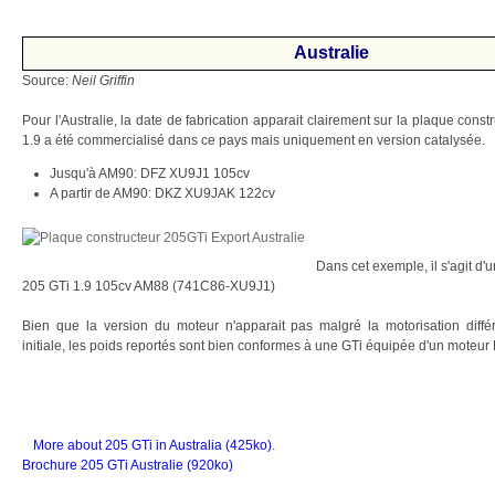
Australie
Source:
Neil Griffin
Pour l'Australie, la date de fabrication apparait clairement sur la plaque const
1.9 a été commercialisé dans ce pays mais uniquement en version catalysée.
Jusqu'à AM90: DFZ XU9J1 105cv
A partir de AM90: DKZ XU9JAK 122cv
Dans cet exemple, il s'agit d'
205 GTi 1.9 105cv AM88 (741C86-XU9J1)
Bien que la version du moteur n'apparait pas malgré la motorisation diffé
initiale, les poids reportés sont bien conformes à une GTi équipée d'un moteur
More about 205 GTi in Australia (425ko)
.
Brochure 205 GTi Australie (920ko)