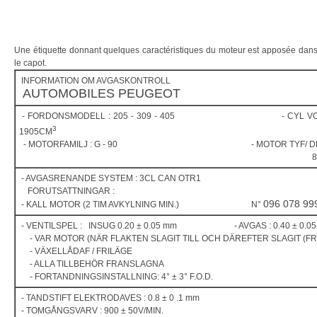
Une étiquette donnant quelques caractéristiques du moteur est apposée dans
le capot.
INFORMATION OM AVGASKONTROLL
AUTOMOBILES PEUGEOT
- FORDONSMODELL : 205 - 309 - 405 - CYL VOL
3
1905CM
- MOTORFAMILJ : G - 90 - MOTOR TYF/ D
8/8
- AVGASRENANDE SYSTEM : 3CL CAN OTR1
FORUTSATTNINGAR :
096 078 99
- KALL MOTOR (2 TIM AVKYLNING MIN.) N°
- VENTILSPEL : INSUG 0.20 ± 0.05 mm - AVGAS : 0.40 ± 0.05
- VAR MOTOR (NÄR FLAKTEN SLAGIT TILL OCH DÄREFTER SLAGIT (FR
- VÄXELLÅDAF / FRILÄGE
- ALLA TILLBEHÖR FRANSLAGNA
- FORTANDNINGSINSTALLNING: 4° ± 3° F.O.D.
- TANDSTIFT ELEKTRODAVES : 0.8 ± 0 .1 mm
- TOMGÅNGSVARV : 900 ± 50V/MIN.