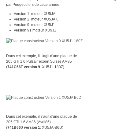
par Peugeot lors de cette année.
Version 1: moteur XU5JA
Version 2: moteur XU5JAK
Version 9: moteur XU5J1
Version 91:moteur XU9J1
Dans cet exemple, il s'agit d'une plaque de
205 GTi 1.6 Pulsair export Suisse AM85
(
741C66
F
version 9
: XU5J1-180Z)
Dans cet exemple, il s'agit d'une plaque de
205 CTi 1.6 AM86 (Avril86)
(
741B66
0
version 1
: XU5JA-B6D)