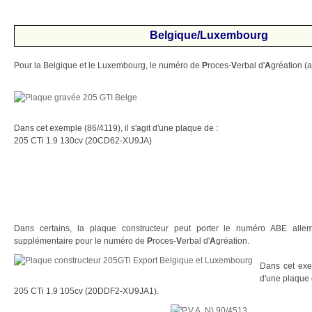
Belgique/Luxembourg
Pour la Belgique et le Luxembourg, le numéro de
P
roces-
V
erbal d'
A
gréation (a
Dans cet exemple (86/4119), il s'agit d'une plaque de :
205 CTi 1.9 130cv (20CD62-XU9JA)
Dans certains, la plaque constructeur peut porter le numéro ABE all
supplémentaire pour le numéro de
P
roces-
V
erbal d'
A
gréation.
Dans cet exem
d'une plaque 
205 CTi 1.9 105cv (20DDF2-XU9JA1).