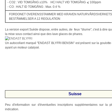
- CO2 : VID TOMGÅNG ≥10% HC/ HALT VID TOMGÅNG
⩽
100ppm
- CO : HALT ID TOMGÅNG : Max. 0.4 %
FORDONET OVERENSSTAMMER MED KRAVEN NATURVÅRDSVERKETS
BESTÅMMELSER A 12 REGULATION
La version export Suède dispose, entre autres, de feux "diurne", c'est à dire qu
la mise sous contact ainsi que des lave glaces de phares.
Un autocollant marqué "ENDAST BLYFRI BENSIN" est présent sur la goulotte
ayant un moteur catalysé.
Suisse
Peu d'information sur d'éventuelles inscriptions supplémentaires sur la p
indication.