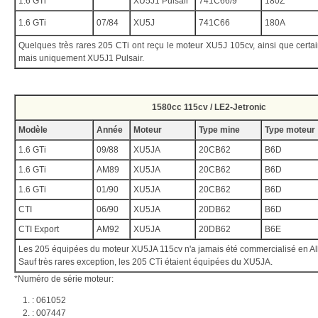
1.6 GTi
XU5J1 Pulsair
741C66/9
180Z
1.6 GTi
07/84
XU5J
741C66
180A
Quelques très rares 205 CTi ont reçu le moteur XU5J 105cv, ainsi que certai
mais uniquement XU5J1 Pulsair.
1580cc 115cv / LE2-Jetronic
Modèle
Année
Moteur
Type mine
Type moteur
1.6 GTi
09/88
XU5JA
20CB62
B6D
1.6 GTi
AM89
XU5JA
20CB62
B6D
1.6 GTi
01/90
XU5JA
20CB62
B6D
CTI
06/90
XU5JA
20DB62
B6D
CTI Export
AM92
XU5JA
20DB62
B6E
Les 205 équipées du moteur XU5JA 115cv n'a jamais été commercialisé en A
Sauf très rares exception, les 205 CTi étaient équipées du XU5JA.
*Numéro de série moteur:
: 061052
: 007447