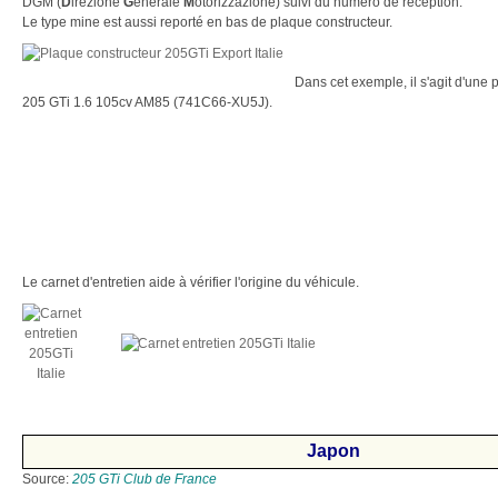
DGM (
D
irezione
G
enerale
M
otorizzazione) suivi du numéro de réception.
Le type mine est aussi reporté en bas de plaque constructeur.
Dans cet exemple, il s'agit d'une
205 GTi 1.6 105cv AM85 (741C66-XU5J).
Le carnet d'entretien aide à vérifier l'origine du véhicule.
Japon
Source:
205 GTi Club de France