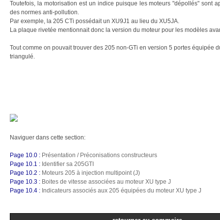
Toutefois, la motorisation est un indice puisque les moteurs "dépollés" sont a
des normes anti-pollution.
Par exemple, la 205 CTi possédait un XU9J1 au lieu du XU5JA.
La plaque rivetée mentionnait donc la version du moteur pour les modèles avan
Tout comme on pouvait trouver des 205 non-GTi en version 5 portes équipée 
triangulé.
Naviguer dans cette section:
Page 10.0 :
Présentation / Préconisations constructeurs
Page 10.1 :
Identifier sa 205GTI
Page 10.2 :
Moteurs 205 à injection multipoint (J)
Page 10.3 :
Boites de vitesse associées au moteur XU type J
Page 10.4 :
Indicateurs associés aux 205 équipées du moteur XU type J