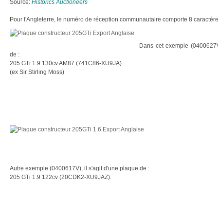
Source:
Historics Auctioneers
Pour l'Angleterre, le numéro de réception communautaire comporte 8 caractère
Dans cet exemple (0400627V),
de :
205 GTi 1.9 130cv AM87 (741C86-XU9JA)
(ex Sir Stirling Moss)
Autre exemple (0400617V), il s'agit d'une plaque de :
205 GTi 1.9 122cv (20CDK2-XU9JAZ).