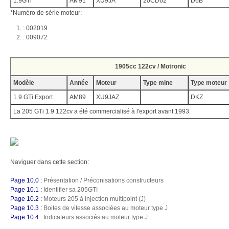
1.9GTi
AM91
XU9JA
20CD62
D6B
*Numéro de série moteur:
: 002019
: 009072
1905cc 122cv / Motronic
Modèle
Année
Moteur
Type mine
Type moteur
1.9 GTi Export
AM89
XU9JAZ
DKZ
La 205 GTi 1.9 122cv a été commercialisé à l'export avant 1993.
Naviguer dans cette section:
Page 10.0 :
Présentation / Préconisations constructeurs
Page 10.1 :
Identifier sa 205GTI
Page 10.2 :
Moteurs 205 à injection multipoint (J)
Page 10.3 :
Boites de vitesse associées au moteur type J
Page 10.4 :
Indicateurs associés au moteur type J