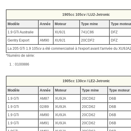
1905cc 105cv / LU2-Jetronic
Modèle
Année
Moteur
Type mine
Type moteu
1.9 GTi Australie
XU9J1
741C86
DFZ
Gentry Export
AM90
XU9J1
20CDF2
DFZ
La 205 GTi 1.9 105cv a été commercialisé à l'export avant l'arrivée du XU9JAZ
*Numéro de série:
: 0100886
1905cc 130cv / LE2-Jetronic
Modèle
Année
Moteur
Type mine
Type moteur
1.9 GTi
AM87
XU9JA
20CD62
D6B
1.9 GTi
02/89
XU9JA
20CD62
D6B
1.9 GTi
AM90
XU9JA
20CD62
D6B
1.9 GTi
AM91
XU9JA
20CD62
D6B