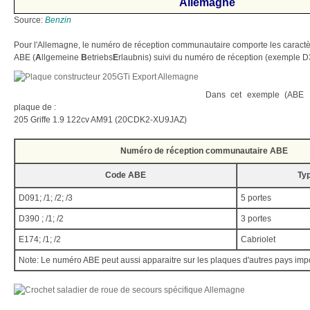
Allemagne
Source:
Benzin
Pour l'Allemagne, le numéro de réception communautaire comporte les caractè
ABE (
A
llgemeine
B
etriebs
E
rlaubnis) suivi du numéro de réception (exemple D
Dans cet exemple (ABE D3
plaque de :
205 Griffe 1.9 122cv AM91 (20CDK2-XU9JAZ)
Numéro de réception communautaire ABE
Code ABE
Ty
D091; /1; /2; /3
5 portes
D390 ; /1; /2
3 portes
E174; /1; /2
Cabriolet
Note: Le numéro ABE peut aussi apparaitre sur les plaques d'autres pays impo