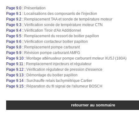
Page 9.0 :
Présentation
Page 9.1 :
Localisations des composants de l'injection
Page 9.2 :
Remplacement TAA et sonde de température moteur
Page 9.3 :
Vérification sonde de température moteur CTN
Page 9.4 :
Vérification Tiroir d'Air Additionnel
Page 9.5 :
Remplacement du ressort de boitier papillon
Page 9.6 :
Vérification contacteur boitier papillon
Page 9.8 :
Remplacement pompe carburant
Page 9.9 :
Révision pompe carburant AMFG
Page 9.10 :
Montage atténuateur pompe carburant moteur XU5J (180A)
Page 9.11 :
Remplacement injecteurs et régulateur
Page 9.12 :
Vérification régulateur de pression d'essence
Page 9.13 :
Démontage du boitier papillon
Page 9.14 :
Surchauffe relais tachymétrique Cartier
Page 9.15 :
Réparation du fil signal de l'allumeur BOSCH
retourner au sommaire