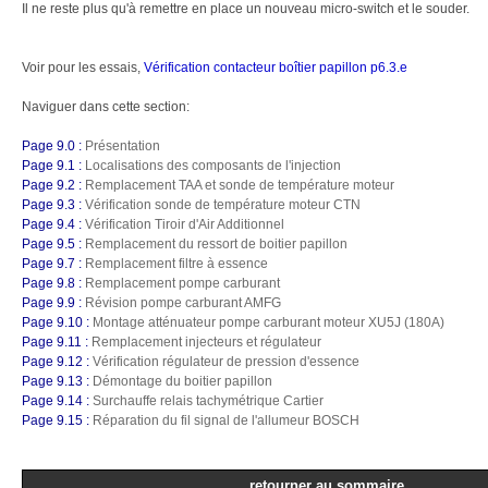
Il ne reste plus qu'à remettre en place un nouveau micro-switch et le souder.
Voir pour les essais,
Vérification contacteur boîtier papillon p6.3.e
Naviguer dans cette section:
Page 9.0 :
Présentation
Page 9.1 :
Localisations des composants de l'injection
Page 9.2 :
Remplacement TAA et sonde de température moteur
Page 9.3 :
Vérification sonde de température moteur CTN
Page 9.4 :
Vérification Tiroir d'Air Additionnel
Page 9.5 :
Remplacement du ressort de boitier papillon
Page 9.7 :
Remplacement filtre à essence
Page 9.8 :
Remplacement pompe carburant
Page 9.9 :
Révision pompe carburant AMFG
Page 9.10 :
Montage atténuateur pompe carburant moteur XU5J (180A)
Page 9.11 :
Remplacement injecteurs et régulateur
Page 9.12 :
Vérification régulateur de pression d'essence
Page 9.13 :
Démontage du boitier papillon
Page 9.14 :
Surchauffe relais tachymétrique Cartier
Page 9.15 :
Réparation du fil signal de l'allumeur BOSCH
retourner au sommaire