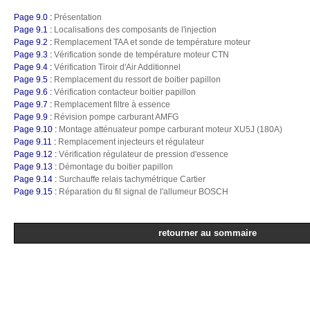
Page 9.0 :
Présentation
Page 9.1 :
Localisations des composants de l'injection
Page 9.2 :
Remplacement TAA et sonde de température moteur
Page 9.3 :
Vérification sonde de température moteur CTN
Page 9.4 :
Vérification Tiroir d'Air Additionnel
Page 9.5 :
Remplacement du ressort de boitier papillon
Page 9.6 :
Vérification contacteur boitier papillon
Page 9.7 :
Remplacement filtre à essence
Page 9.9 :
Révision pompe carburant AMFG
Page 9.10 :
Montage atténuateur pompe carburant moteur XU5J (180A)
Page 9.11 :
Remplacement injecteurs et régulateur
Page 9.12 :
Vérification régulateur de pression d'essence
Page 9.13 :
Démontage du boitier papillon
Page 9.14 :
Surchauffe relais tachymétrique Cartier
Page 9.15 :
Réparation du fil signal de l'allumeur BOSCH
retourner au sommaire