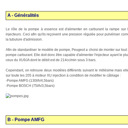
A - Généralités
Le rôle de la pompe à essence est d'alimenter en carburant la rampe sur l
injecteurs. Ceci afin qu'ils reçoivent une pression régulée pour pulvériser co
la tubulure d'admission.
Afin de standardiser le modèle de pompe, Peugeot a choisi de monter sur tout
pompe carburant. Elle doit donc être capable d'alimenter l'injecteur ayant le p
ceux du XU9JA dont le débit est de 214cc/min sous 3 bars.
Cependant, on retrouve deux modèles différents suivant le millésime mais el
sur toute les 205 à moteur XU injection à condition de modifier le câblage :
-Pompe AMFG (130l/h/4,5bars)
-Pompe BOSCH (75l/h/3,5bars)
.
B - Pompe AMFG