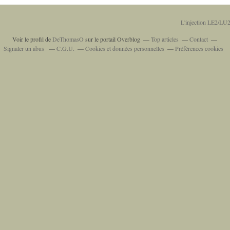
L'injection LE2/LU2
Voir le profil de
DeThomasO
sur le portail Overblog
Top articles
Contact
Signaler un abus
C.G.U.
Cookies et données personnelles
Préférences cookies